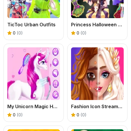
TicToc Urban Outfits
Princess Halloween Boutique
0
(0)
0
(0)
My Unicorn Magic Horse
Fashion Icon Streamer Makeover
0
(0)
0
(0)