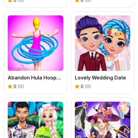
0
(0)
0
(0)
Abandon Hula Hoops Rush
Lovely Wedding Date
0
(0)
0
(0)