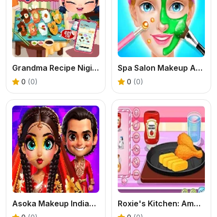
Grandma Recipe Nigiri Sushi
Spa Salon Makeup Artist
0
(0)
0
(0)
Asoka Makeup Indian Bride
Roxie's Kitchen: American Breakfast