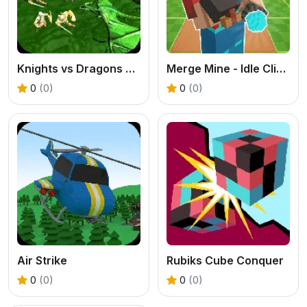
Knights vs Dragons Battle Simulator
Merge Mine - Idle Clicker
0
(0)
0
(0)
Air Strike
Rubiks Cube Conquer
0
(0)
0
(0)