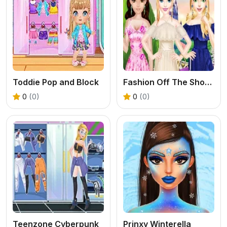
Toddie Pop and Block
Fashion Off The Shoulder Dress
0
(0)
0
(0)
Teenzone Cyberpunk
Prinxy Winterella