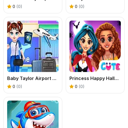
0
(0)
0
(0)
Baby Taylor Airport Travel
Princess Happy Halloween Party
0
(0)
0
(0)