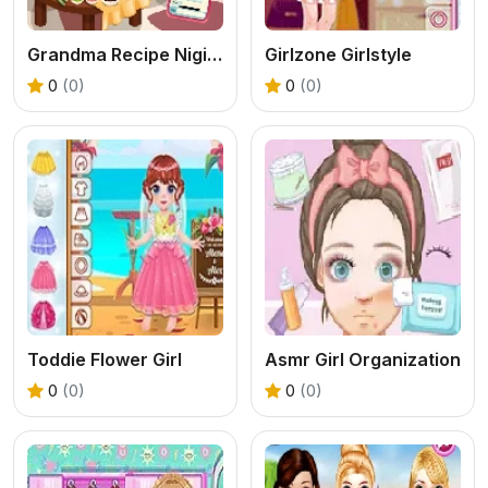
Grandma Recipe Nigiri Sushi
Girlzone Girlstyle
0
(0)
0
(0)
Toddie Flower Girl
Asmr Girl Organization
0
(0)
0
(0)