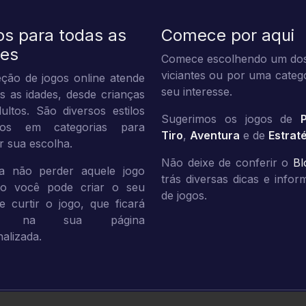
os para todas as
Comece por aqui
des
Comece escolhendo um dos
viciantes ou por uma categ
ção de jogos online atende
seu interesse.
s as idades, desde crianças
ultos. São diversos estilos
Sugerimos os jogos de
dos em categorias para
Tiro
,
Aventura
e de
Estrat
tar sua escolha.
Não deixe de conferir o
Bl
a não perder aquele jogo
trás diversas dicas e info
ito você pode criar o seu
de jogos.
 e curtir o jogo, que ficará
vo na sua página
alizada.