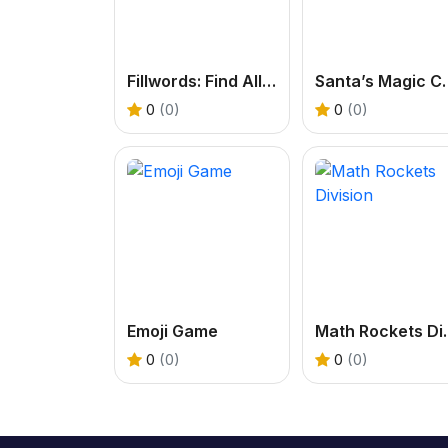
Fillwords: Find All the Words
Santa’s M
0
(0)
0
(0)
Emoji Game
Math Ro
0
(0)
0
(0)