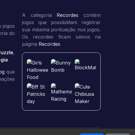
A categoria
Recordes
contém
jogos que possibilitam registrar
 jogos
sua máxima pontuação nos jogos.
oria do
Os recordes ficam salvos na
página
Recordes
Puzzle
,
égia
.
og
que
rmações