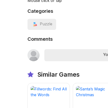
Mouse click or tap
Categories
Puzzle
Comments
Yo
Similar Games