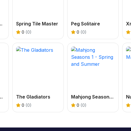
agic Christmas
Spring Tile Master
Peg Solitaire
0
(0)
0
(0)
ckets Division
The Gladiators
Mahjong Seasons 1 - Spring and Summer
0
(0)
0
(0)