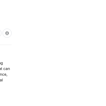
ng
at can
once,
al