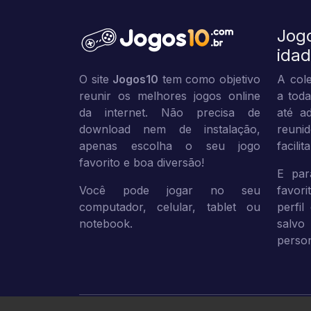
Jog
ida
O site
Jogos10
tem como objetivo
A cole
reunir os melhores jogos online
a toda
da internet. Não precisa de
até ad
download nem de instalação,
reuni
apenas escolha o seu jogo
facili
favorito e boa diversão!
E par
Você pode jogar no seu
favor
computador, celular, tablet ou
perfil
notebook.
sal
person