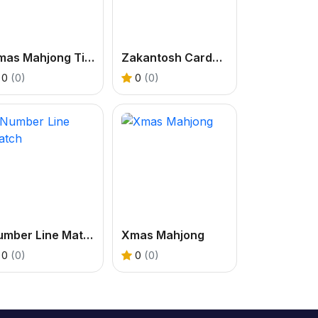
Xmas Mahjong Tiles 2023
Zakantosh Cardgame Lite
0
(0)
0
(0)
Number Line Match
Xmas Mahjong
0
(0)
0
(0)