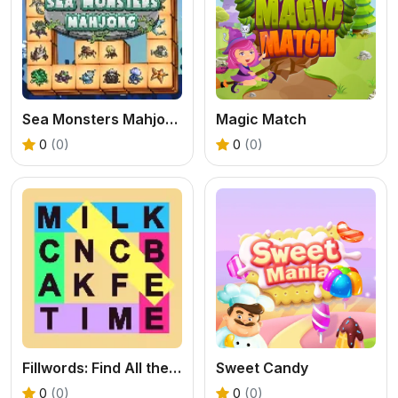
Sea Monsters Mahjong
Magic Match
0
(0)
0
(0)
Fillwords: Find All the Words
Sweet Candy
0
(0)
0
(0)