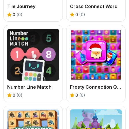
Tile Journey
Cross Connect Word
0
(0)
0
(0)
Number Line Match
Frosty Connection Quest
0
(0)
0
(0)