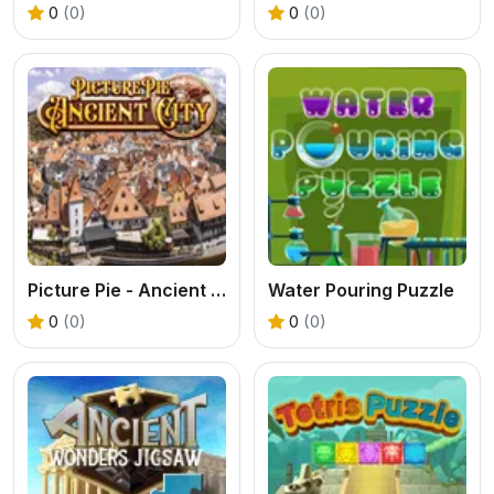
0
(0)
0
(0)
Picture Pie - Ancient City
Water Pouring Puzzle
0
(0)
0
(0)