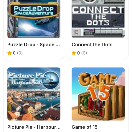
Puzzle Drop - Space Adventure
Connect the Dots
0
(0)
0
(0)
Picture Pie - Harbour City
Game of 15