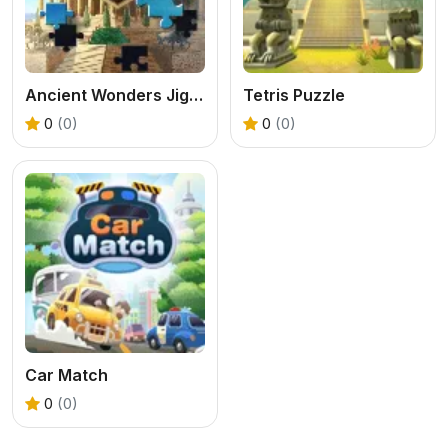
Ancient Wonders Jigsaw
Tetris Puzzle
0
(0)
0
(0)
Car Match
0
(0)