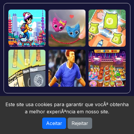
Este site usa cookies para garantir que vocÃª obtenha
a melhor experiÃªncia em nosso site.
Aceitar
Rejeitar
Jogos10 © 2026. All rights reserved.